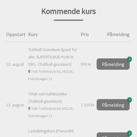
Kommende kurs
Oppstart
Kurs
Pris
Påmelding
Trafikalt Grunnkurs åpent for
alle. SUPERTILBUD KUN kr.
2
Påmelding
10. august
990,- (Trafikalt grunnkurs)
990 kr
Falk Trafikkskole AS, MOLDE,
Fabrikkvegen 13
Tiltak ved trafikkulykke
3
(Trafikalt grunnkurs)
Påmelding
13. august
1 550 kr
Falk Trafikkskole AS, MOLDE,
Fabrikkvegen 13
Lastsikringskurs (Personbil
2